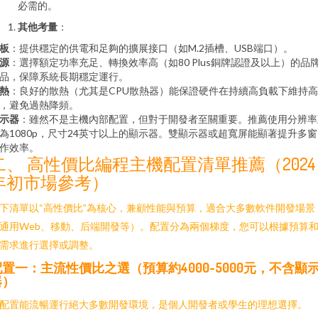
必需的。
其他考量
：
板
：提供穩定的供電和足夠的擴展接口（如M.2插槽、USB端口）。
源
：選擇額定功率充足、轉換效率高（如80 Plus銅牌認證及以上）的品
品，保障系統長期穩定運行。
熱
：良好的散熱（尤其是CPU散熱器）能保證硬件在持續高負載下維持
，避免過熱降頻。
示器
：雖然不是主機內部配置，但對于開發者至關重要。推薦使用分辨率
為1080p，尺寸24英寸以上的顯示器。雙顯示器或超寬屏能顯著提升多
作效率。
二、 高性價比編程主機配置清單推薦（2024
年初市場參考）
下清單以“高性價比”為核心，兼顧性能與預算，適合大多數軟件開發場景
通用Web、移動、后端開發等）。配置分為兩個梯度，您可以根據預算
需求進行選擇或調整。
配置一：主流性價比之選（預算約4000-5000元，不含顯
器）
配置能流暢運行絕大多數開發環境，是個人開發者或學生的理想選擇。