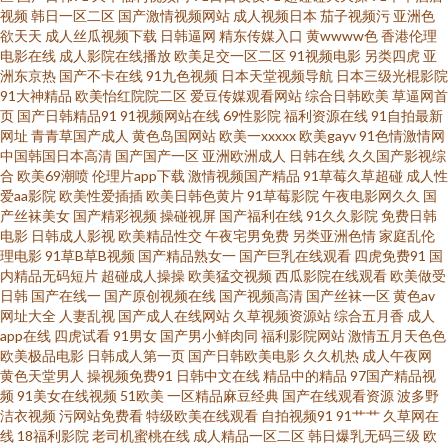
视频
韩日一区二区
国产激情视频网站
成人视频日本
茄子视频污
亚洲色
一区二区三区 亚洲日本视频 91地址网址 久久资源导航 青娱乐pron 香蕉视频
欲天天
成人丝瓜视频下载
日韩逼网
精东传媒入口
黄wwww色
香港伦理
电影在线
成人影院在线播放
欧美足交一区二区
91视频电影
另类四虎
亚
洲东京热
国产不卡在线
91九色视频
日本天堂视频导航
日本三级光棍影院
污污污 91看黄下 av超碰人人操 国产成人福利导航 极品美女激情网 欧美性爱
91大神精品
欧美怡红院院二区
爱豆传媒观看网站
综合日韩欧美
草逼网首
页
国产日韩精品91
91视频网站在线
69性影院
福利资源在线
91自拍最新
午夜剧场 东京热男人天堂 狼友AV色导航 欧美性行为网站 亚洲超碰在线 97人
网址
青青草国产成人
黄色岛国网站
欧美一xxxxx
欧美gayv
91色情激情网
中国韩国日本高清
国产国产一区
亚洲欧洲成人
日韩在线
久久国产影视综
合
欧美69潮喷
伦理片app下载
激情视频国产精品
91草莓久草超碰
成人性
妻人人干 成人福利视频影院 国产日韩欧美一区 玖草资源在线 欧美日韩七区
爱aa影院
欧美性爱插插
欧美日韩色黄片
91草莓影院
午夜电影网久久
国
产丝袜美女
国产精彩视频
操碰视屏
国产福利在线
91久久影院
免费日韩
日韩欧美福利导航 五月丁香基地av 最新午夜av 91在现免费看 白丝美女被胸
电影
日韩成人影视
欧美精品性交
午夜宅男免费
另类亚洲色情
家庭乱伦
理电影
91草B草B视频
国产精品熟女一
国产巨乳在线观看
四虎免费91
国
内精品无码短片
超碰成人操操
欧美猛交视频
西瓜影院在线观看
欧美做受
91 国产浮力 激情网站网址 欧美美逼 日韩涩汇 香蕉视频下载 51视频入口 91
日韩
国产在线一
国产原创视频在线
国产视频高清
国产丝袜一区
黄色av
网址大全
人妻乱视
国产成人在线网站
久草视频资源站
综合五月香
成人
已拍视频 超碰人人操在线 国产精品传媒1 久草资源福利 欧美打炮 日本淫乱人
app在线
四虎试看
91男女
国产男小鲜肉同
福利影院网站
激情五月天色色
欧美极品电影
日韩成人第一页
国产日韩欧美电影
久久机热
成人午夜网
黄色天堂男人
操视频免费91
日韩中文在线
精品中的精品
97国产精品视
妻 午夜影院欧美 69人人操 97超碰艹人人艹 超碰青青草原 国产黄色电影网 久
频
91美女在线视频
51欧美
一区精品麻豆经典
国产在线观看资源
波多野
洁衣视频
污网站免费看
特级欧美在线观看
自拍视频91
91艹艹
久草网在
久精品这里18 欧美性爱东京热 日韩乱论 五月天夜夜撸 91伊人超碰在线 超碰
线
18福利影院
老司机蜜桃在线
成人精品一区二区
韩日爆乳无码三级
欧