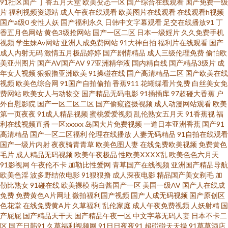
91社区国产
丁香五月天堂
欧美变态一区
国产综合在线观看
国产免费一级
片
福利视频资源站
成人午夜在线观看
欧美图片在线观看
在线观看h视频
一区 蜜桃精品一区二 欧美老妇MV 九一视频在看 日韩精品导航 无码h片 在线
国产a级0
变性人妖
国产福利永久
日韩中文字幕观看
足交在线播放91
丁
香五月色网站
黄色3级抢网站
国产一区二区
日本一级婬片
久久免费手机
观看黄色电影 91午夜 国产重口ts在线 久久伊人导 欧美日韩123 日韩AV操 四
视频
学生妹Av网站
亚洲人成免费网站
91大神自拍
福利片在线观看
国产
成人内射无码
激情五月极品婷婷
国产剧情精品
成人三级伦理免费
偷怕欧
美亚州图片
国产AV国产AV
97亚洲精华液
国内精自线
国产精品3级片
成
区五区福利导航 亚洲色色 91热资源站 99乱伦 成人视频精彩入口 韩国av三区
年女人视频
狠狠撸亚洲欧美
91操碰在线
国产高清精品二区
国产欧美在线
视频
欧美色综合网
91国产自拍偷拍
香蕉911
花蝴蝶看片免费
白丝美女免
天堂社一区二区 亚洲网站黄 足交视频网址在线 www高清无码 国产毛片AA 久
费网站
欧美女人与动物交
国产精品无码电影
91插插库
97超碰大香蕉
户
外自慰影院
国产一区二区二区
国产偷窥盗摄视频
成人动漫网站观看
欧美
第一页夜夜
91成人精品视频
蜜桃爱爱视频
乱伦熟女五月天
91香蕉视
福
草在线午夜剧场 午夜剧场性交 91视频正片 A级片网站 国产51自拍 韩国激情
利在线视频直播
一区xxxxx
岛国大片免费视频
一道日本亚洲香蕉
国产91
高清精品
国产一区二区福利
伦理在线播放
人妻无码精品
91自拍在线观看
网 黑丝高跟内射 国产TS社区 九一精品夜夜夜 青青操无码自拍 熟女福利视频
国产一级片内射
夜夜骑青青草
欧美色图人妻
在线免费欧美视频
免费黄色
毛片
成人精品无码视频
欧美午夜极品
性欧美ⅩⅩⅩⅩ乱
欧美色色六月天
91影视网
午夜伦不卡
加勒比性爱网
青草国产在线视频
亚洲国产精品导航
导航 影音先锋精东影业 91亚洲精品入口 超碰老逼 豆花导航福利 国产影院 久
欧美色淫
波多野结依电影
91狠狠撸
成人深夜电影
精品国产美女剃毛
加
勒比熟女
91碰在线
欧美裸模
萌白酱国产一区
美国一级AV
国产人在线成
久超碰久久超碰 欧美大属日B 日韩美淫社 午夜理论 综合欧美国产日韩 97成
免费
免费黄色A片网址
微拍福利国产视频
国产人成无码视频
国产原创区
色花堂
在线免费黄A片
久草福利
乱伦家庭
成人午夜免费视频
人妖射精
国
产屁屁
国产精品天干天
国产精品午夜一区
中文字幕无码人妻
日本不卡二
人超碰 超碰97操操操 国产亚洲一黄 久久激五视频网站 青青青青大香蕉 色友
区
国产日韩91
久草福利视频网
91日日夜夜91
超碰碰天天操
91草草酒店