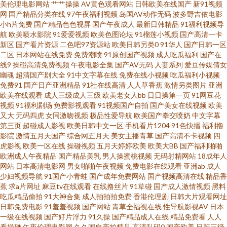
美伦理电影网站
艹艹操操
AV黄色观看网站
日韩欧美在线国产
新91视频
网
国产精品分类在线
97午夜福利视频
岛国AV动作无码
波多野吉依电影
91操人人 国产91在线播放 黄色三极带 欧美欧美 日韩伦理视频 性欧美日韩 91
小h片免费
国产精品色色视屏
国产午夜成人
最新日韩精品
91福利视频导
航
欧美喷水影院
91爱爱视频
欧美色图论坛
91榴莲小视频
国产高清一卡
美女艹逼网站 www草莓 国产精品官网 久久深夜福利 人人操人人乐 少妇日皮
新区
国产看片资源
二色吧97资源站
欧美日韩另类0
91华人
国产日韩一区
二区
日本网站在线免费
免费潮喷
91原创国产视频
成人吃瓜福利
国产在
线9
操碰高清免费视频
午夜电影全集
国产AV无码
人妻系列
爱豆传媒倩女
一道本大香蕉 97超碰护士 超碰人一本道 国厂一区 狼友免费 欧美性爱网络 三
幽魂
超清国产剧大全
91中文字幕在线
免费在线小视频
吃瓜福利小视频
免费91
国产日产亚洲精品
91社在线高清
人人草香蕉
激情另类图片
亚洲
级成人日韩 尤物肏屄com 91资源视频在线 超碰免费成人 国产精品自在线 老
欧美在线观看
成人三级成人三级
欧美老女人bb
日日操第一页
91网豆花
视频
91福利剧场
免费影视观看
91视频国产自拍
国产美女在线视频
欧美
又大
无码四虎
女同激吻视频
极品性爱导航
欧美国产拳交喷奶
中文字幕
湿福利舍 人妻色色 五月天超碰 91福利版 www高清无码 抖阴蜜桃免费 老司机
第三页
超碰成人影视
欧美日韩中文一区
手机看片1204
91色快播
福利撸
影院
激情五月天国产
综合网五月天
美女主播青草
国产高清不卡视频
四
操逼视频 日本69式HD 五月天桃色网 中文字幕日本五区 www大香蕉n 国产精
虎影视
欧美一区在线
操碰视频
五月天婷婷欧美
欧美大BB
国产福利啪啪
欧洲成人午夜精品
国产精品美乳
男人操蜜桃视频
无码射精网站
18成年人
网站
日本高清电影网
男女啪啪午夜视频
免费电影在线观看
亚洲ab
成人
品久久不卡 久久大肏屄 殴美A∨ 婷婷午夜福利影院 91黑料黑丝 菠萝av在线播
少妇视频导航
91国产小青蛙
国产成年免费网站
国产视频高清在线
精品香
蕉
求a片网址
麻豆tv在线观看
在线撸丝片
91草碰
国产成人激情视频
黑料
放 国产精品欧美专区 久久伊人亚洲 青青伊人大香蕉 午夜香焦剧场 91免费小
吃瓜精品偷拍
91大神合集
成人拍拍拍免费
香港伦理剧
日韩大片观看网址
日韩免费电影
91羞羞视频
国产网站
青草全福视在线
性导航影视AV
日本
一级在线视频
国产好片浮力
91久操
国产精品成人在线
精品免费看
人人
网站 变态另类色站 国产午夜福利影院 老司机精品导航 日本不卡视频 五月天
看操碰
午夜伦理电影网
久久国自产拍精品
高清乱码0
国产欧美
日韩三级