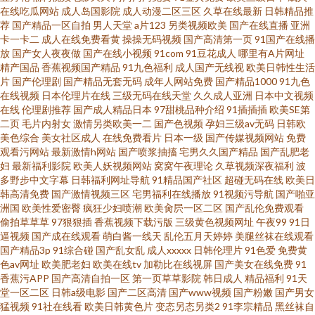
在线吃瓜网站
成人岛国影院
成人动漫二区三区
久草在线最新
日韩精品推
荐
国产精品一区自拍
男人天堂
a片123
另类视频欧美
国产在线直播
亚洲
卡一卡二
成人在线免费看黄
操操无码视频
国产高清第一页
91国产在线播
放
国产女人夜夜做
国产在线小视频
91com
91豆花成人
哪里有A片网址
精产国品
香蕉视频国产精品
91九色福利
成人国产无线视
欧美日韩性生活
片
国产伦理剧
国产精品无套无码
成年人网站免费
国产精品1000
91九色
在线视频
日本伦理片在线
三级无码在线天堂
久久成人亚洲
日本中文视频
在线
伦理剧推荐
国产成人精品日本
97甜桃品种介绍
91插插插
欧美SE第
二页
毛片内射女
激情另类欧美一二
国产色视频
孕妇三级av无码
日韩欧
美色综合
美女社区成人
在线免费看片
日本一级
国产传媒视频网站
免费
观看污网站
最新激情h网站
国产喷浆抽搐
宅男久久国产精品
国产乱肥老
妇
最新福利影院
欧美人妖视频网站
窝窝午夜理论
久草视频深夜福利
波
多野步中文字幕
日韩福利网址导航
91精品国产社区
超碰无码在线
欧美日
韩高清免费
国产激情视频三区
宅男福利在线播放
91视频污导航
国产啪亚
洲国
欧美性爱密臀
疯狂少妇喷潮
欧美肏屄一区二区
国产乱伦免费观看
偷拍草草草
97狠狠插
香蕉视频下载污版
三级黄色视频网址
午夜99
91日
逼视频
国产成在线观看
萌白酱一线天
乱伦五月天婷婷
美腿丝袜在线观看
国产精品3p
91综合碰
国产乱女乱
成人xxxxx
日韩伦理片
91色爱
免费黄
色av网址
欧美肥老妇
欧美在线tv
加勒比在线视屏
国产美女在线免费
91
香蕉污APP
国产高清自拍一区
第一页草草影院
韩日成人
精品福利
91天
堂一区二区
日韩a级电影
国产二区高清
国产www视频
国产粉嫩
国产男女
猛视频
91社在线看
欧美日韩黄色片
变态另态另类2
91李宗精品
黑丝袜自