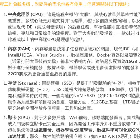
程工作負載多樣，對硬件的需求也各有側重，但普遍關注以下幾點：
中央處理器 (CPU)
：這是編程主機的“大腦”。其核心數量與單核性能
關重要。多核心能更好地支持并行編譯、運行多個虛擬機/容器，以
處理現代IDE（集成開發環境）的后臺任務。單核性能則直接影響代
編輯、導航和日常操作的流暢度。對于大多數開發場景，一款6核心1
線程或以上的中高端CPU是理想的起點。
內存 (RAM)
：內存容量是決定多任務處理能力的關鍵。現代IDE（如
IntelliJ IDEA、Visual Studio）、數據庫服務、Docker容器以及瀏覽
（通常打開大量技術文檔）都非常消耗內存。建議起步配置為
16GB
對于進行全棧開發、數據科學、機器學習或使用多個虛擬機的開發者
32GB
將成為更舒適甚至必要的選擇。
存儲 (Storage)
：固態硬盤（SSD）是提升開發體驗的“神器”。相較
傳統機械硬盤（HDD），SSD能極大縮短系統啟動、IDE加載、項目
開和編譯等待的時間。一個高速的NVMe SSD（如PCIe 3.0或4.0協
應作為系統盤和項目盤的首選。容量方面，
512GB
是基礎，
1TB
能提
更充裕的空間存放多個項目、工具和依賴庫。
顯卡 (GPU)
：對于大多數后端、Web前端、移動端開發而言，集成
或入門級獨立顯卡已完全足夠，因為開發工作本身并不重度依賴GPU
但如果您涉及
游戲開發、機器學習/深度學習、數據科學可視化或GP
加速計算
，那么一塊性能強勁的獨立顯卡（如NVIDIA RTX系列）則