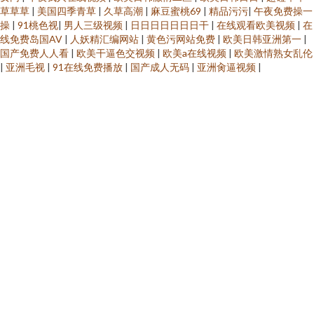
草草草
|
美国四季青草
|
久草高潮
|
麻豆蜜桃69
|
精品污污
|
午夜免费操一
操
|
91桃色视
|
男人三级视频
|
日日日日日日日干
|
在线观看欧美视频
|
在
线免费岛国AV
|
人妖精汇编网站
|
黄色污网站免费
|
欧美日韩亚洲第一
|
国产免费人人看
|
欧美干逼色交视频
|
欧美a在线视频
|
欧美激情熟女乱伦
|
亚洲毛视
|
91在线免费播放
|
国产成人无码
|
亚洲肏逼视频
|