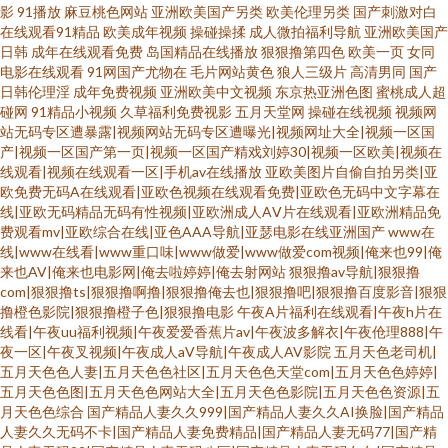
影
91播放
麻豆桃色网站
亚洲欧美国产另类
欧美伦理另类
国产刺激对白
在线观看91精品
欧美成年视频
操碰操揉
成人微拍福利导航
亚洲欧美国产
日韩
成年在线观看免费
岛国精品在线播放
狠狠撸第四色
欧美一页
女同
电影在线观看
91网国产尤物在
毛片网站黄色
狼人三级片
高清男同
国产
日韩伦理淫
成年免费视频
亚洲欧美中文视频
东京热亚洲色图
蜜桃成人超
碰网
91精品小视频
久草福利免费视影
五月天堂网
操碰在线视频
视频网
站无码专区遭暴露|视频网站无码专区遭曝光|视频网址大全|视频一区国
产|视频一区国产第一页|视频一区国产精戏刘婷30|视频一区欧美|视频在
线观看|视频在线观看一区|手机av在线播放
亚欧美图片自偷自拍另类|亚
欧免费无码A在线观看|亚欧色视频在线观看免费|亚欧色无码中文字幕在
线|亚欧无码精品无码有性视频|亚欧洲成人AⅤ片在线观看|亚欧洲精品免
费观看mv|亚欧综合在线|亚色AAA导航|亚瑟电影在线亚洲国产
www在
线|www在线看|www重口味|www做爱|www做爱com视频|俺来也99|俺
来也AV|俺来也电影网|俺去啦婷婷|俺去射网站
狠狠撸av导航|狠狠撸
com|狠狠撸ts|狠狠撸啊撸|狠狠撸俺去也|狠狠撸吧|狠狠撸百度影音|狠狠
撸橙色影院|狠狠撸橙子色|狠狠撸电影
午夜A片福利在线观看|午夜h片在
线看|午夜uu福利视频|午夜爱爱香蕉片av|午夜波多解衣|午夜伧理888|午
夜一区|午夜叉视频|午夜成人aV导航|午夜成人AV影院
五月天色老司机|
五月天色色人妻|五月天色色社区|五月天色色天堂com|五月天色色婷婷|
五月天色色图|五月天色色网站大全|五月天色色影院|五月天色色资源|五
月天色色综合
国产精品人妻久久999|国产精品人妻久久AI换脸|国产精品
人妻久久无码不卡|国产精品人妻免费精品|国产精品人妻无码77|国产精