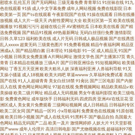
慰喷水
乱伦五月
国产无码网站
三级无毒免费
青青草51
91丝袜在线
91九
色在线观看
91插
成人中文字幕免费
成年人网站视频
免费在线影院
日本
欧美第一页
国产ts在线观看
午夜影院国产在线
91操在线观看
日韩在线播
放视频
成人大片一级天天
内射性爱网址大全
欧美社区第一页
欧美在线视
频播放
91视频污污污
超碰在线公开
AV蜜桃吃瓜
日本欧美在线看
国产精
选免费视频
国产精品91视频
69热最新网址
无码白丝强行免费
激情影院
日韩
久草123
福利欧美在线
成人片无码
日韩成人极品视频
国产在线诱惑
乱人xxxxx
超黄无码
三级黄色图片
91免费看视频
精品午夜福利网
精品亚
洲成a人
国产精品萌白酱
日本理论
91操电影
91一区
成人精品无
91国产
小视频
日韩美女免费直播
A片网站网址
激情文学色
国产主播第37页
青久
青青
日本精品在线播放
三级A片
国产日韩亚洲综合
91短视频网站
欧美骚
网站
丁香五月天亚洲
欧美大粗吊人妖
深夜福利亚洲
人兽福利导航
91叉
叉操小骚逼
成人18视频
欧美大鸡吧
草逼wwww
久草福利免费试看
岛国
国产在线
91人人超碰青青
美女白丝18禁
91肏比
国产三区电影
国产内射
后入在线
黄色网址网站网址
97超在线视
免费视频网站
精品欧美精品v
欧
美操碰
欧美二级片网址
精品成人无码视频
男女午夜福利影院
欧美三级电
影
免费黄色网址
成年版快手
日韩福利无码
四虎四房
亚洲AV在线豆花
亚
洲区成人
美女黄片免费观看
三级网站视频网
成人日韩精品
日韩福利专区
欧美二区女同
国产精品一区91
小x导航福利
免费黄色在线视频
91原创视
频
欧美日韩小视频
国产成人在线无码
91黑料不
国产极品自拍
岛国最大
色网站
精品无码国产二品
欧美一及片
激情网婷婷
人妖大片
91天堂影视
国产www
成年人伦理片
高清日韩电影
国产尤物视频在线
超碰福利97视
屏
91看片入口
日本国产成人视频
日本日韩欧美在线
黄色资料入口
黄色