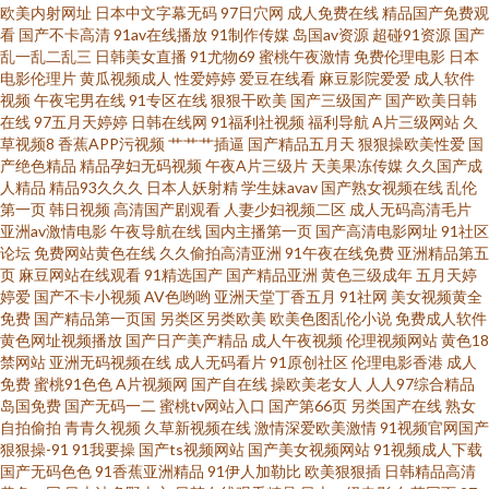
欧美内射网址
日本中文字幕无码
97日穴网
成人免费在线
精品国产免费观
看
国产不卡高清
91av在线播放
91制作传媒
岛国av资源
超碰91资源
国产
人人草人人爱 福利视频网址导航 久久国产精品久久 三级片操逼 91大神导航
乱一乱二乱三
日韩美女直播
91尤物69
蜜桃午夜激情
免费伦理电影
日本
电影伦理片
黄瓜视频成人
性爱婷婷
爱豆在线看
麻豆影院爱爱
成人软件
超碰人人操人人 精品视频91 日本电影中文字幕 亚洲毛片A片黑丝 三级片中日
视频
午夜宅男在线
91专区在线
狠狠干欧美
国产三级国产
国产欧美日韩
在线
97五月天婷婷
日韩在线网
91福利社视频
福利导航
A片三级网站
久
草视频8
香蕉APP污视频
艹艹艹插逼
国产精品五月天
狠狠操欧美性爱
国
韩亚 国产一区二区久久 尤物超碰偷拍91 超碰91资源站 深夜福利观看下 91性
产绝色精品
精品孕妇无码视频
午夜A片三级片
天美果冻传媒
久久国产成
人精品
精品93久久久
日本人妖射精
学生妹avav
国产熟女视频在线
乱伦
福 国产一二一二级 欧美另类天堂 午夜伦理精美A片 97av资源 国产传媒精选
第一页
韩日视频
高清国产剧观看
人妻少妇视频二区
成人无码高清毛片
亚洲av激情电影
午夜导航在线
国内主播第一页
国产高清电影网址
91社区
论坛
免费网站黄色在线
久久偷拍高清亚洲
91午夜在线免费
亚洲精品第五
麻豆旅游啪啪 成人av老司机 蜜桃成人AV 网站国产入口免费 91人妻国产丝袜
页
麻豆网站在线观看
91精选国产
国产精品亚洲
黄色三级成年
五月天婷
婷爱
国产不卡小视频
AV色哟哟
亚洲天堂丁香五月
91社网
美女视频黄全
成人免费 九一免费观看 人妖自慰网址 亚洲狼人色图 97天码 黄色仓库app 深
免费
国产精品第一页国
另类区另类欧美
欧美色图乱伦小说
免费成人软件
黄色网址视频播放
国产日产美产精品
成人午夜视频
伦理视频网站
黄色18
禁网站
亚洲无码视频在线
成人无码看片
91原创社区
伦理电影香港
成人
夜激情网 91蜜桃特黄A片 成人在线不卡视频 久久欧洲精品 日韩成人网址 丁
免费
蜜桃91色色
A片视频网
国产自在线
操欧美老女人
人人97综合精品
岛国免费
国产无码一二
蜜桃tv网站入口
国产第66页
另类国产在线
熟女
香久久导航 美女在线91 天天干网站 91欧美色图久草 国产理论在线观看 欧美
自拍偷拍
青青久视频
久草新视频在线
激情深爱欧美激情
91视频官网国产
狠狠操-91
91我要操
国产ts视频网站
国产美女视频网站
91视频成人下载
国产无码色色
91香蕉亚洲精品
91伊人加勒比
欧美狠狠插
日韩精品高清
丝袜足交 亚洲欧美情欲 av天堂电影网 黑料自慰学生 欧美淫色网 亚洲欧洲另