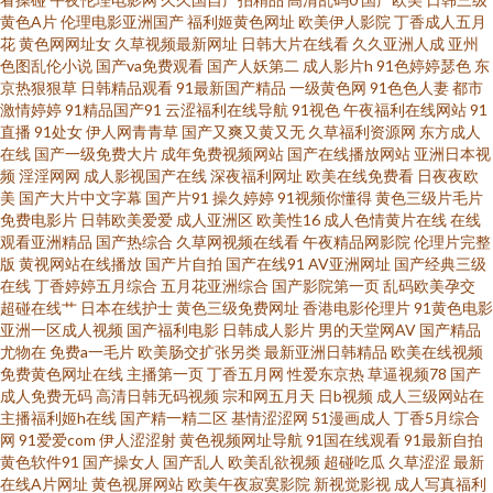
黄色A片
伦理电影亚洲国产
福利姬黄色网址
欧美伊人影院
丁香成人五月
大香蕉婷 91爱爱爱 av老司机亚洲 第一福利導航AV 九一黄色免费网站 欧美一
花
黄色网网址女
久草视频最新网址
日韩大片在线看
久久亚洲人成
亚州
色图乱伦小说
国产va免费观看
国产人妖第二
成人影片h
91色婷婷瑟色
东
京热狠狠草
日韩精品观看
91最新国产精品
一级黄色网
91色色人妻
都市
本道 伊人艹av 97超碰资源共享 丁香五月花福利 久草国产原创 欧美做爱直播
激情婷婷
91精品国产91
云涩福利在线导航
91视色
午夜福利在线网站
91
直播
91处女
伊人网青青草
国产又爽又黄又无
久草福利资源网
东方成人
婷婷日本 自拍超碰人人 97亚洲色 丁香五月综合在线 老司机福利导航网 日本
在线
国产一级免费大片
成年免费视频网站
国产在线播放网站
亚洲日本视
频
淫淫网网
成人影视国产在线
深夜福利网址
欧美在线免费看
日夜夜欧
美
国产大片中文字幕
国产片91
操久婷婷
91视频你懂得
黄色三级片毛片
视频五区 亚洲福利二区 91伊人橘子 成人剧场www 激情色色网 欧美日韩国产
免费电影片
日韩欧美爱爱
成人亚洲区
欧美性16
成人色情黄片在线
在线
观看亚洲精品
国产热综合
久草网视频在线看
午夜精品网影院
伦理片完整
电影 丝袜AV影院 中文字幕熟女青草 白丝足交视频 国产性福AⅤ 免费看的黄色
版
黄视网站在线播放
国产片自拍
国产在线91
AV亚洲网址
国产经典三级
在线
丁香婷婷五月综合
五月花亚洲综合
国产影院第一页
乱码欧美孕交
超碰在线艹
日本在线护士
黄色三级免费网址
香港电影伦理片
91黄色电影
网址 天堂国产 91tv官网 www豆花av 国产精选9191 老湿机试看福利 日韩A级
亚洲一区成人视频
国产福利电影
日韩成人影片
男的天堂网AV
国产精品
尤物在
免费a一毛片
欧美肠交扩张另类
最新亚洲日韩精品
欧美在线视频
视频 亚洲色情传媒电影 av探花 国产视频二区 免费观看91网站 色色视频 中文
免费黄色网址在线
主播第一页
丁香五月网
性爱东京热
草逼视频78
国产
成人免费无码
高清日韩无码视频
宗和网五月天
日b视频
成人三级网站在
主播福利姬h在线
国产精一精二区
基情涩涩网
51漫画成人
丁香5月综合
字幕女优熟女 AV一二 国产极品第99 老司机导航AV 日韩电影色色 91高跟白
网
91爱爱com
伊人涩涩射
黄色视频网址导航
91国在线观看
91最新自拍
黄色软件91
国产操女人
国产乱人
欧美乱欲视频
超碰吃瓜
久草涩涩
最新
丝入口 成人超碰网 九一青青青青草 日本叉叉叉成人片 亚洲一区伪娘射精 97
在线A片网址
黄色视屏网站
欧美午夜寂寞影院
新视觉影视
成人写真福利