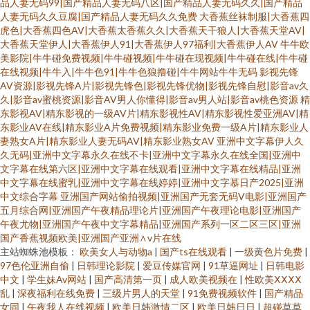
品人妻无码99|国产精品人妻无码八区|国产精品人妻无码久久|国产精品
人妻无码久久豆腐|国产精品人妻无码久久免费
大香蕉丝袜制服|大香蕉四
虎色|大香蕉四色AV|大香蕉太香蕉久久|大香蕉天干狼人|大香蕉天堂AV|
大香蕉天堂伊人|大香蕉伊人91|大香蕉伊人97福利|大香蕉伊人AV
牛牛欧
美影院|牛牛碰免费视频|牛牛碰视频|牛牛碰在现视频|牛牛碰在线|牛牛碰
在线视频|牛牛入|牛牛色91|牛牛色狼撸碰|牛牛网站牛牛无码
影视先锋
AV资源|影视先锋A片|影视先锋色|影视先锋优物|影视先锋自慰|影音av久
久|影音av蜜桃资源|影音AV男人你懂得|影音av男人站|影音av桃色资源
精
东影视AV|精东影视的一级AV片|精东影视性AV|精东影视性爱亚洲AV|精
东影业AV在线|精东影业A片免费视频|精东影业免费一级A片|精东影业人
妻熟女A片|精东影业人妻无码AV|精东影业熟女AV
亚洲中文字幕伊人久
久无码|亚洲中文字幕永久在线不卡|亚洲中文字幕永久在线全国|亚洲中
文字幕在线第六区|亚洲中文字幕在线观看|亚洲中文字幕在线精品|亚洲
中文字幕在线蜜乳|亚洲中文字幕在线婷婷|亚洲中文字慕日产2025|亚洲
中文综合字幕
亚洲国产网站偷拍视频|亚洲国产无套无码V电影|亚洲国产
五月综合网|亚洲国产午夜精品理论片|亚洲国产午夜理论电影|亚洲国产
午夜尤物|亚洲国产午夜中文字幕精品|亚洲国产系列一区二区三区|亚洲
国产香蕉视频欧美|亚洲国产亚洲∧v片在线
主站蜘蛛池模板：
欧美女人与动物a
|
国产ts在线观看
|
一级黄色片免费
|
97色伦亚洲自偷
|
日韩理论影院
|
爱豆传媒官网
|
91草逼网址
|
日韩电影
中文
|
学生妹Av网站
|
国产高清第一页
|
成人欧美视频在
|
性欧美ⅩⅩⅩⅩ
乱
|
深夜福利在线免费
|
三级片男人的天堂
|
91免费视频软件
|
国产精品
女同
|
午夜我人在线视频
|
欧美日韩激情二区
|
欧美日韩日日
|
超碰草草