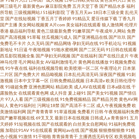
网三级毛片
最新黄色av
麻豆影院免费
五月天堂丁香
国产精品水多
福利
所导航
三级视频网站J
51福利影院
丁香五月天av
18日本三级全黄
乱伦天
堂
国产在线短视频
丁香五月丁香婷婷
91精品又
爱豆传媒下载
丁香九月
国产主播
美女网站视频黄
A片com
美女福利在线观看
狼人激情网
伦理片
香港
极品福利导航
黄色三级最新免费
91嫩草国产
午夜成年人网站
免费
国产高清视频
91草莓
丝瓜视频污成人
国产亚洲视品在线
国产玖玖
国产
免费毛不卡片
久久无码
国产精品网络
孕妇无码在线
91手机论坛
91视频
新地址
91日逼
午夜啪视频
91啪水蜜桃网
国产二区无码
91日韩在线观看
西瓜影院视频全集
国产孕妇无码视频
国产在线福利
国产在线日皮片
午夜
神马伦理
毛片网站美女
AV福利激情毛片
黄色网在线播放
91视频免费在
线
91午夜在线
福利在线视频导航
欧美喷潮一区二区
午夜理论片
日本第
二片区
国产免费大片
精品呦视频
日本乱伦高清无码
深夜国产视频
91刺
激视频
日本中文字幕一区
日韩免费精品视频
日本高清v
欧美日韩伦理午
夜
91碰超免费
亚洲色图网站
精品欧美
成人AV在线观看
日本a级在线
干
露脸熟女
在线观看黄色网
成人抖音
爰上碰91
国产美女91视频
国产情侣
片
97人人看
国产三级视频在线
91免费视频精品
国产精品另类
黄色AV网
站人
黄色91福利社
污网址18禁
国产高清不卡二区
成人午夜视频免费
欧
美激情福利网
国产青青青草
91草逼视频
免费看片日韩
午夜视频福利免费
国产嫩草视频在线
69叉叉叉
最新日本在线视频
日韩成人a
青青操91
五月
天婷婷
91短视频在线
国产在线观看的
白丝美女自慰网站
91福利免费视
频
加勒比91AV
91在线观看
黄网站av在线
国产视频
狠狠擼狠狠擼
91桃
色小视频
91激情
91干啪啪
青青操青青干
主播诱惑无码专区
欧美视频电