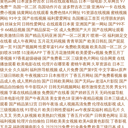
黄色av网
日本波多野吉衣
日韩在线观看精品
日本一级电影
久草网页
97
免费艹
岛国一区二区
岛国动作片在
波多野吉衣三级
亚洲AV一卡
在线免
类 AV免费精东 国产无套免费视频 日本肏屄视频 在线理论视频艹 超碰资源网
费小视频
搞黄网站在线观看
免费色情A片网扯
91资源在线视频
蜜桃视频
网站
91中文
国产在线视频
福利爱爱网址
岛国搬运工首页
伦理朋友的妈
妈
丝袜女同
日韩性爱网址
在线观看日本黄
亚洲国产第一网站
国产99不
久久国产品精 三级AV免费 91发布页 丁香性淫 狼友超碰 色色综合总站 91学生
卡
66精品视频
国产精品探花一区
成人免费国产大片
国产在线网址观看
欧美激情日韩
国产精品无码亚洲
国产一区二区黄片
喷潮一区
福利姬足交
妹 国产区地址91 欧美日韩国产91 在线中文字十页 超碰人人草73 九九热
在线看
成人午夜网址
五月花无码视频
青青草国产
欧美日韩乱
国产屁屁
第一页
91国产视频网
性爱草逼91AV
免费欧美视频
欧美岛国一区二区
少
妇喷水18禁
51漫画APP
丁香五月花激情网
欧美爱爱tv视频
免费五月丁
WWww 日本一本本兔费区 91次元西瓜 成人色情小电影 欧美色色网 综合色色
香视频
97香蕉超级碰碰
国产免费看二区
三级黄色片网站
综合网黄
在线
播放观看
欧美电影在线
伦理片在哪里看
蜜桃午夜网
久草资源在
日本三
超碰在线女人 免费性爱Av 午夜福利站 97亚洲涩 国产女人3p 欧美性爱五月网
级大全
久久福利
福利所导航视频
成人片免费
国产第9页
中文字幕bt原声
三级日韩欧美
午夜视频123
日本推理片
丁香五月网站
国产免费看视频
极
品成人色
成人黑料自拍
国产日韩欧美网站
国产无码av
老湿A片影院
国产
址 亚洲久色 a级片毛片网站 狠狠淫xx 日美女BB 91丝足 国产三极片 欧美资源
精品自拍偷拍
牛牛影院A片
日韩无码视频网站
都市激情变态另类
男女91
视频
字幕在线精品播放
免费国产在线看
国产婷婷五月天
无码传媒导航
站 做爱丝足网 久草精品在线 婷婷5月激情网 97操人妻 国产少妇自慰高潮 欧
日本电影伦理
国产午夜高清
美女黄色18
亚洲午夜精品视频
日本三级成人
观看
国产精品第12页
日韩午夜场
成人视频高清免费
伦理在线影视
成人
三级视频在线
91理论片
欧美日韩性爱福利
av午夜探花福利
精品毛片
久
美综合另类 91九九主播 国产肛交91 欧美性爱午夜影院
久叉叉
另类人妖视频
欧美熟妇穴视频
丁香五月V国产
日韩黄色网址
豆花
福利视频
轮理片自拍偷拍
日韩欧美美女视频
欧美A级黄色影院
丁香影视
五月花
福利视频电影久久
污污污污免费
91金典免费
欧美三级日本
成人