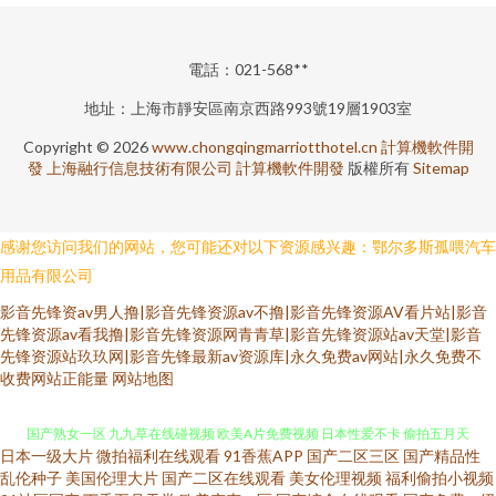
電話：021-568**
地址：上海市靜安區南京西路993號19層1903室
Copyright © 2026
www.chongqingmarriotthotel.cn
計算機軟件開
發
上海融行信息技術有限公司
計算機軟件開發
版權所有
Sitemap
感谢您访问我们的网站，您可能还对以下资源感兴趣：鄂尔多斯孤喂汽车
用品有限公司
影音先锋资av男人撸|影音先锋资源av不撸|影音先锋资源AV看片站|影音
先锋资源av看我撸|影音先锋资源网青青草|影音先锋资源站av天堂|影音
先锋资源站玖玖网|影音先锋最新av资源库|永久免费av网站|永久免费不
91超碰人人干 黑丝免费91 伊人久久精品 97韩亚洲 操射人妖Ts 抖阴在线免费
收费网站正能量
网站地图
国产熟女一区 九九草在线碰视频 欧美A片免费视频 日本性爱不卡 偷拍五月天
日本一级大片
微拍福利在线观看
91香蕉APP
国产二区三区
国产精品性
西瓜 亚洲区限制级51 91在线网页 豆花av 狠狠谢影院 成人av五月花 国产性爱
乱伦种子
美国伦理大片
国产二区在线观看
美女伦理视频
福利偷拍小视频