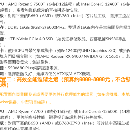
PU
：AMD Ryzen 5 7500F（6核心12線程）或 Intel Core i5-12400F（6
2線程）。兩者均提供優秀的單核與多核性能。
板
：對應平臺的B650（AMD）或B760（Intel）芯片組主板，選擇主流
可。
存
：DDR5 16GB (8GB×2) 6000MHz。雙通道16GB內存是當前開發的標
置。
儲
：1TB NVMe PCIe 4.0 SSD（如長江存儲致態、西部數據SN580等品
）。
卡
：使用CPU自帶的集成顯卡（如i5-12400的UHD Graphics 730）或搭
塊入門級獨立顯卡（如AMD Radeon RX 6400 / NVIDIA GTX 1650）。
形界面開發需求，集顯足夠。
源
：550W 80 Plus銅牌認證電源。
箱
：選擇散熱良好、走線方便的ATX或M-ATX機箱。
配置二：高效全能進階之選（預算約6000-8000元，不含
示器）
配置面向專業開發者或需要更強并行處理能力的場景（如多虛擬機、本地
ocker集群、中型項目編譯）。
PU
：AMD Ryzen 7 7700（8核心16線程）或 Intel Core i5-13600K（14
0線程）。更強的多核性能，顯著提升編譯和并行任務效率。
板
：對應平臺的B650（AMD）或B760/Z790（Intel）芯片組中高端主
供更好的供電和擴展性。