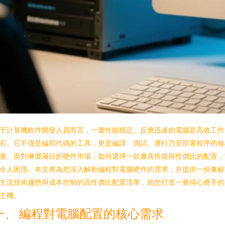
于計算機軟件開發人員而言，一臺性能穩定、反應迅速的電腦是高效工作
石。它不僅是編寫代碼的工具，更是編譯、測試、運行乃至部署程序的核
臺。面對琳瑯滿目的硬件市場，如何選擇一款兼具性能與性價比的配置，
令人困惑。本文將為您深入解析編程對電腦硬件的需求，并提供一份兼顧
主流技術趨勢與成本控制的高性價比配置清單，助您打造一臺得心應手的
主機。
一、 編程對電腦配置的核心需求