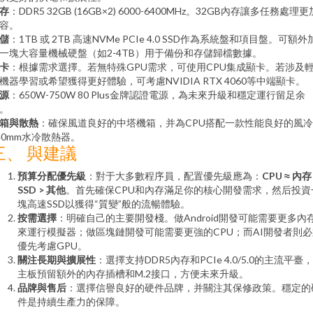
存
：DDR5 32GB (16GB×2) 6000-6400MHz。32GB內存讓多任務處理更
容。
儲
：1TB 或 2TB 高速NVMe PCIe 4.0 SSD作為系統盤和項目盤。可額外
一塊大容量機械硬盤（如2-4TB）用于備份和存儲歸檔數據。
卡
：根據需求選擇。若無特殊GPU需求，可使用CPU集成顯卡。若涉及
機器學習或希望獲得更好體驗，可考慮NVIDIA RTX 4060等中端顯卡。
源
：650W-750W 80 Plus金牌認證電源，為未來升級和穩定運行留足余
。
箱與散熱
：確保風道良好的中塔機箱，并為CPU搭配一款性能良好的風
40mm水冷散熱器。
三、 與建議
預算分配優先級
：對于大多數程序員，配置優先級應為：
CPU ≈ 內存
SSD > 其他
。首先確保CPU和內存滿足你的核心開發需求，然后投資
塊高速SSD以獲得“質變”般的流暢體驗。
按需選擇
：明確自己的主要開發棧。做Android開發可能需要更多內
來運行模擬器；做區塊鏈開發可能需要更強的CPU；而AI開發者則必
優先考慮GPU。
關注長期與擴展性
：選擇支持DDR5內存和PCIe 4.0/5.0的主流平臺
主板預留額外的內存插槽和M.2接口，方便未來升級。
品牌與售后
：選擇信譽良好的硬件品牌，并關注其保修政策。穩定的
件是持續生產力的保障。